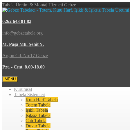
Tabela Üretim & Montaj Hizmeti Gebze
0262 643 81 82
info@gebzetabela.org
M. Paşa Mh. Şehit Y.
Argon Cd. No:17 Gebze
Pzt. - Cmt. 8.00-18.00
MENÜ
Kurumsal
Tabela Sistemleri
Kutu Harf Tabela
Totem Tabela
Işıklı Tabela
Işıksız Tabela
Çatı Tabela
Duvar Tabela