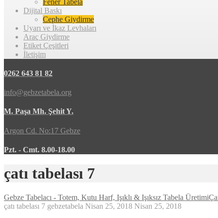
Fener Tabela
Dijital Baskı
Cephe Giydirme
Uyarı ve İkaz Levhaları
Araç Giydirme
Etiket Çeşitleri
İletişim
0262 643 81 82
info@gebzetabela.org
M. Paşa Mh. Şehit Y.
Argon Cd. No:17 Gebze
Pzt. - Cmt. 8.00-18.00
çatı tabelası 7
Gebze Tabelacı - Totem, Kutu Harf, Işıklı & Işıksız Tabela Üretimi
Ça
çatı tabelası 7
gebzetabela
Nisan 25, 2018
Nisan 25, 2018