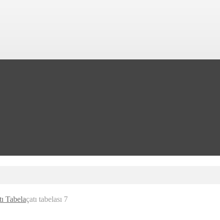
tı Tabela
çatı tabelası 7