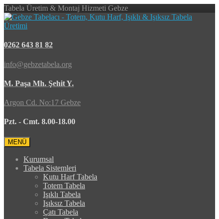
Tabela Üretim & Montaj Hizmeti Gebze
0262 643 81 82
info@gebzetabela.org
M. Paşa Mh. Şehit Y.
Argon Cd. No:17 Gebze
Pzt. - Cmt. 8.00-18.00
MENÜ
Kurumsal
Tabela Sistemleri
Kutu Harf Tabela
Totem Tabela
Işıklı Tabela
Işıksız Tabela
Çatı Tabela