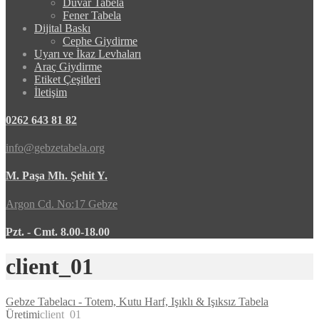
Duvar Tabela
Fener Tabela
Dijital Baskı
Cephe Giydirme
Uyarı ve İkaz Levhaları
Araç Giydirme
Etiket Çeşitleri
İletişim
0262 643 81 82
info@gebzetabela.org
M. Paşa Mh. Şehit Y.
Argon Cd. No:17 Gebze
Pzt. - Cmt. 8.00-18.00
client_01
Gebze Tabelacı - Totem, Kutu Harf, Işıklı & Işıksız Tabela
Üretimi
client_01