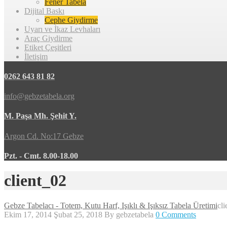
Fener Tabela
Dijital Baskı
Cephe Giydirme
Uyarı ve İkaz Levhaları
Araç Giydirme
Etiket Çeşitleri
İletişim
0262 643 81 82
info@gebzetabela.org
M. Paşa Mh. Şehit Y.
Argon Cd. No:17 Gebze
Pzt. - Cmt. 8.00-18.00
client_02
Gebze Tabelacı - Totem, Kutu Harf, Işıklı & Işıksız Tabela Üretimi
cl
Ekim 17, 2014
Şubat 25, 2018
By
gebzetabela
0 Comments