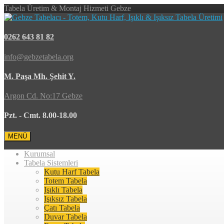
Tabela Üretim & Montaj Hizmeti Gebze
0262 643 81 82
info@gebzetabela.org
M. Paşa Mh. Şehit Y.
Argon Cd. No:17 Gebze
Pzt. - Cmt. 8.00-18.00
MENÜ
Kurumsal
Tabela Sistemleri
Kutu Harf Tabela
Totem Tabela
Işıklı Tabela
Işıksız Tabela
Çatı Tabela
Duvar Tabela