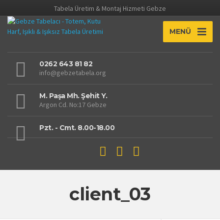
Tabela Üretim & Montaj Hizmeti Gebze
MENÜ
0262 643 81 82
info@gebzetabela.org
M. Paşa Mh. Şehit Y.
Argon Cd. No:17 Gebze
Pzt. - Cmt. 8.00-18.00
client_03