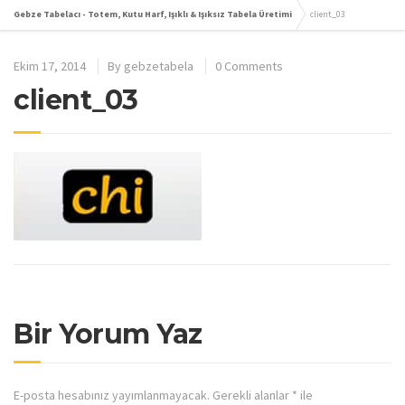
Gebze Tabelacı - Totem, Kutu Harf, Işıklı & Işıksız Tabela Üretimi
client_03
Ekim 17, 2014
By
gebzetabela
0 Comments
client_03
Bir Yorum Yaz
E-posta hesabınız yayımlanmayacak.
Gerekli alanlar
*
ile