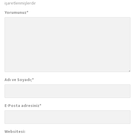
işaretlenmişlerdir
Yorumunuz
*
Adı ve Soyadı;
*
E-Posta adresiniz
*
Websitesi: