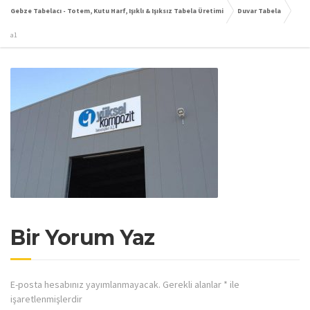
Gebze Tabelacı - Totem, Kutu Harf, Işıklı & Işıksız Tabela Üretimi
Duvar Tabela
a1
Bir Yorum Yaz
E-posta hesabınız yayımlanmayacak.
Gerekli alanlar
*
ile
işaretlenmişlerdir