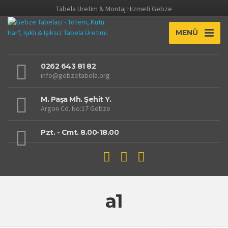
Tabela Üretim & Montaj Hizmeti Gebze
MENÜ
0262 643 81 82
info@gebzetabela.org
M. Paşa Mh. Şehit Y.
Argon Cd. No:17 Gebze
Pzt. - Cmt. 8.00-18.00
a1