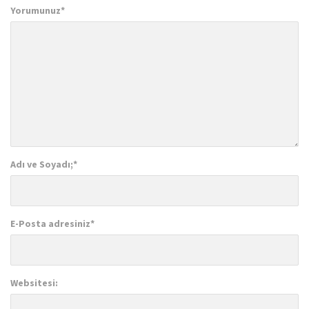
Yorumunuz
*
Adı ve Soyadı;
*
E-Posta adresiniz
*
Websitesi: