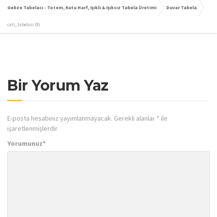
Gebze Tabelacı - Totem, Kutu Harf, Işıklı & Işıksız Tabela Üretimi
Duvar Tabela
cati_tabelasi (9)
Bir Yorum Yaz
E-posta hesabınız yayımlanmayacak.
Gerekli alanlar
*
ile
işaretlenmişlerdir
Yorumunuz
*