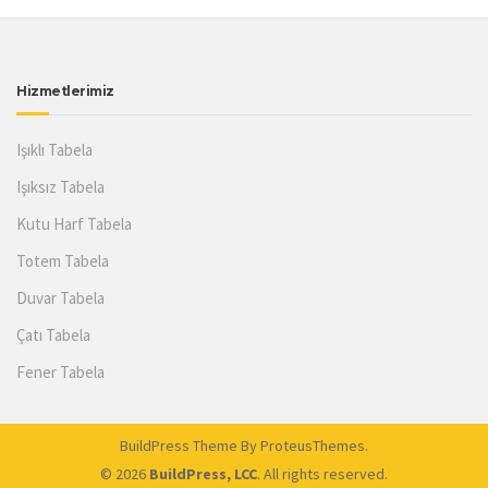
Hizmetlerimiz
Işıklı Tabela
Işıksız Tabela
Kutu Harf Tabela
Totem Tabela
Duvar Tabela
Çatı Tabela
Fener Tabela
BuildPress Theme
By ProteusThemes.
© 2026
BuildPress, LCC
. All rights reserved.