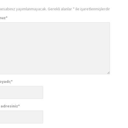
hesabınız yayımlanmayacak.
Gerekli alanlar
*
ile işaretlenmişlerdir
nuz
*
oyadı;
*
 adresiniz
*