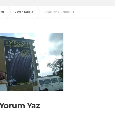
imi
Duvar Tabela
Duvar_Vinil_Germe_11
 Yorum Yaz