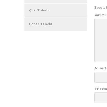
E-posta 
Çatı Tabela
Yorumu
Fener Tabela
Adı ve S
E-Posta