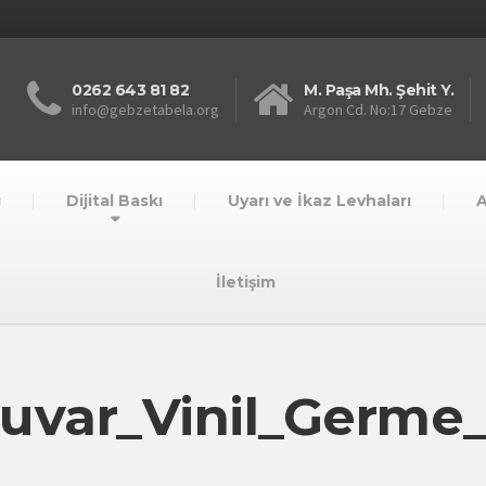
0262 643 81 82
M. Paşa Mh. Şehit Y.
info@gebzetabela.org
Argon Cd. No:17 Gebze
i
Dijital Baskı
Uyarı ve İkaz Levhaları
A
İletişim
uvar_Vinil_Germe_