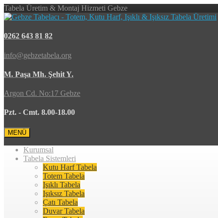
Tabela Üretim & Montaj Hizmeti Gebze
0262 643 81 82
info@gebzetabela.org
M. Paşa Mh. Şehit Y.
Argon Cd. No:17 Gebze
Pzt. - Cmt. 8.00-18.00
MENÜ
Kurumsal
Tabela Sistemleri
Kutu Harf Tabela
Totem Tabela
Işıklı Tabela
Işıksız Tabela
Çatı Tabela
Duvar Tabela