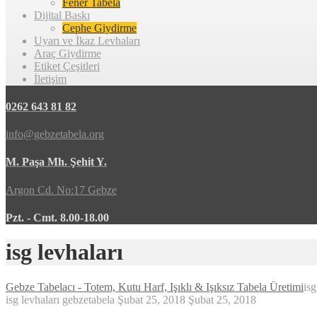
Fener Tabela
Dijital Baskı
Cephe Giydirme
Uyarı ve İkaz Levhaları
Araç Giydirme
Etiket Çeşitleri
İletişim
0262 643 81 82
info@gebzetabela.org
M. Paşa Mh. Şehit Y.
Argon Cd. No:17 Gebze
Pzt. - Cmt. 8.00-18.00
isg levhaları
Gebze Tabelacı - Totem, Kutu Harf, Işıklı & Işıksız Tabela Üretimi
isg
isg levhaları
gebzetabela
Şubat 25, 2018
Şubat 25, 2018