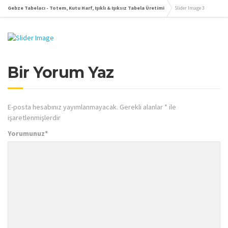
Gebze Tabelacı - Totem, Kutu Harf, Işıklı & Işıksız Tabela Üretimi
Slider Image 3
Bir Yorum Yaz
E-posta hesabınız yayımlanmayacak.
Gerekli alanlar
*
ile
işaretlenmişlerdir
Yorumunuz
*