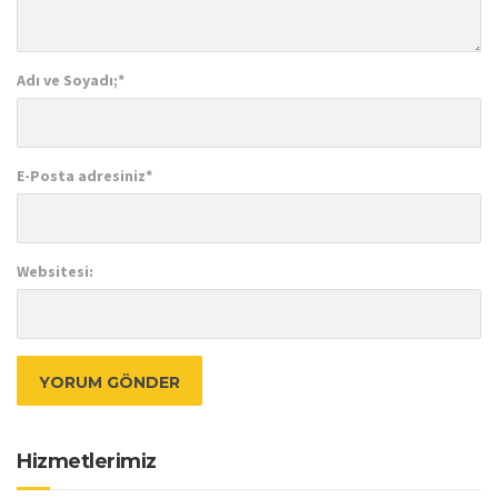
Adı ve Soyadı;
*
E-Posta adresiniz
*
Websitesi:
Hizmetlerimiz