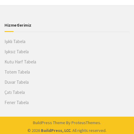
Hizmetlerimiz
Işıklı Tabela
Işıksız Tabela
Kutu Harf Tabela
Totem Tabela
Duvar Tabela
Çatı Tabela
Fener Tabela
BuildPress Theme
By ProteusThemes.
© 2026
BuildPress, LCC
. All rights reserved.