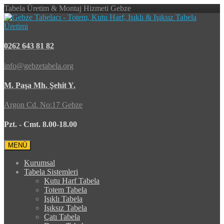
Tabela Üretim & Montaj Hizmeti Gebze
0262 643 81 82
info@gebzetabela.org
M. Paşa Mh. Şehit Y.
Argon Cd. No:17 Gebze
Pzt. - Cmt. 8.00-18.00
MENÜ
Kurumsal
Tabela Sistemleri
Kutu Harf Tabela
Totem Tabela
Işıklı Tabela
Işıksız Tabela
Çatı Tabela