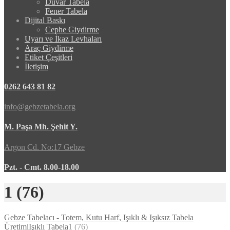
Duvar Tabela
Fener Tabela
Dijital Baskı
Cephe Giydirme
Uyarı ve İkaz Levhaları
Araç Giydirme
Etiket Çeşitleri
İletişim
0262 643 81 82
info@gebzetabela.org
M. Paşa Mh. Şehit Y.
Argon Cd. No:17 Gebze
Pzt. - Cmt. 8.00-18.00
1 (76)
Gebze Tabelacı - Totem, Kutu Harf, Işıklı & Işıksız Tabela
Üretimi
Işıklı Tabela
1 (76)