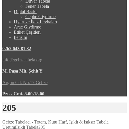
Duvar Tabela
Fener Tabela
Dijital Baskı
Cephe Giydirme
Uyarı ve İkaz Levhaları
Araç Giydirme
Etiket Çeşitleri
İletişim
0262 643 81 82
info@gebzetabela.org
M. Paşa Mh. Şehit Y.
Argon Cd. No:17 Gebze
Pzt. - Cmt. 8.00-18.00
205
Gebze Tabelacı - Totem, Kutu Harf, Işıklı & Işıksız Tabela
Üretimi
Işıklı Tabela
205