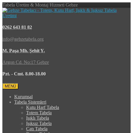
Tabela Üretim & Montaj Hizmeti Gebze
0262 643 81 82
info@gebzetabela.org
M. Paşa Mh. Şehit Y.
Argon Cd. No:17 Gebze
Pzt. - Cmt. 8.00-18.00
MENÜ
Kurumsal
Tabela Sistemleri
Kutu Harf Tabela
Totem Tabela
Işıklı Tabela
Işıksız Tabela
Çatı Tabela