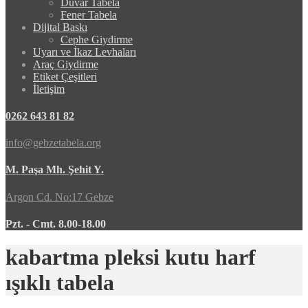
Duvar Tabela
Fener Tabela
Dijital Baskı
Cephe Giydirme
Uyarı ve İkaz Levhaları
Araç Giydirme
Etiket Çeşitleri
İletişim
0262 643 81 82
info@gebzetabela.org
M. Paşa Mh. Şehit Y.
Argon Cd. No:17 Gebze
Pzt. - Cmt. 8.00-18.00
kabartma pleksi kutu harf
ışıklı tabela