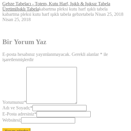
Gebze Tabelacı - Totem, Kutu Harf, Işıklı & Işıksız Tabela
Üretimi
Işıklı Tabela
kabartma pleksi kutu harf ışıklı tabela
kabartma pleksi kutu harf ışıklı tabela
gebzetabela
Nisan 25, 2018
Nisan 25, 2018
Bir Yorum Yaz
E-posta hesabınız yayımlanmayacak.
Gerekli alanlar
*
ile
işaretlenmişlerdir
Yorumunuz
*
Adı ve Soyadı;
*
E-Posta adresiniz
*
Websitesi: