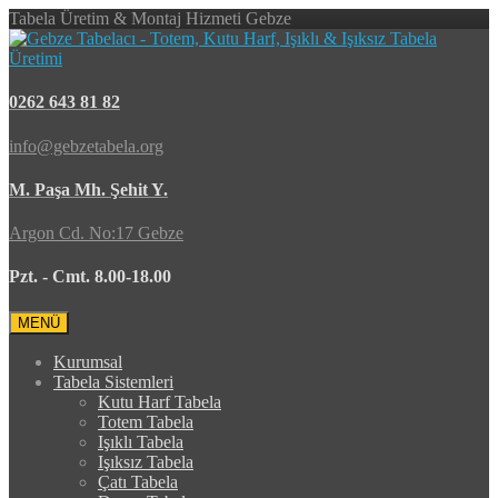
Tabela Üretim & Montaj Hizmeti Gebze
0262 643 81 82
info@gebzetabela.org
M. Paşa Mh. Şehit Y.
Argon Cd. No:17 Gebze
Pzt. - Cmt. 8.00-18.00
MENÜ
Kurumsal
Tabela Sistemleri
Kutu Harf Tabela
Totem Tabela
Işıklı Tabela
Işıksız Tabela
Çatı Tabela