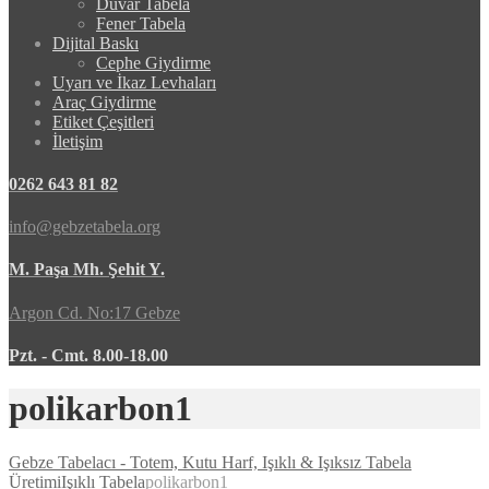
Duvar Tabela
Fener Tabela
Dijital Baskı
Cephe Giydirme
Uyarı ve İkaz Levhaları
Araç Giydirme
Etiket Çeşitleri
İletişim
0262 643 81 82
info@gebzetabela.org
M. Paşa Mh. Şehit Y.
Argon Cd. No:17 Gebze
Pzt. - Cmt. 8.00-18.00
polikarbon1
Gebze Tabelacı - Totem, Kutu Harf, Işıklı & Işıksız Tabela
Üretimi
Işıklı Tabela
polikarbon1