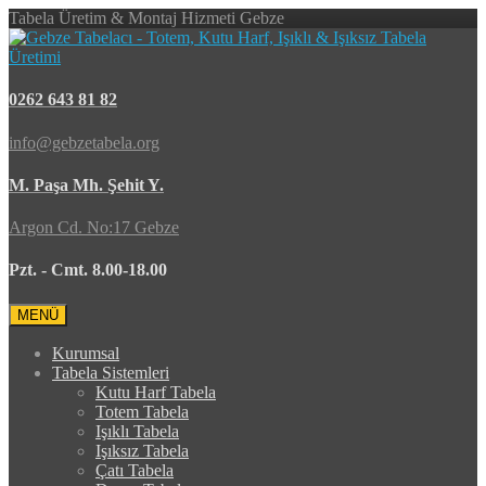
Tabela Üretim & Montaj Hizmeti Gebze
0262 643 81 82
info@gebzetabela.org
M. Paşa Mh. Şehit Y.
Argon Cd. No:17 Gebze
Pzt. - Cmt. 8.00-18.00
MENÜ
Kurumsal
Tabela Sistemleri
Kutu Harf Tabela
Totem Tabela
Işıklı Tabela
Işıksız Tabela
Çatı Tabela