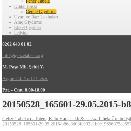
Fener Tabela
Dijital Baskı
Cephe Giydirme
Uyarı ve İkaz Levhaları
Araç Giydirme
Etiket Çeşitleri
İletişim
0262 643 81 82
info@gebzetabela.org
M. Paşa Mh. Şehit Y.
Argon Cd. No:17 Gebze
Pzt. - Cmt. 8.00-18.00
20150528_165601-29.05.2015-b
Gebze Tabelacı - Totem, Kutu Harf, Işıklı & Işıksız Tabela Üretimi
Işı
20150528_165601-29.05.2015-b86e8d03fe992d1b0e19656875ee55