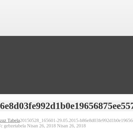
86e8d03fe992d1b0e19656875ee55
ksız Tabela
20150528_165601-29.05.2015-b86e8d03fe992d1b0e19656
7c
gebzetabela
Nisan 26, 2018
Nisan 26, 2018