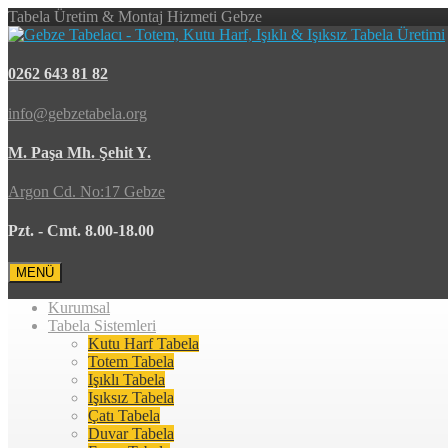
Tabela Üretim & Montaj Hizmeti Gebze
0262 643 81 82
info@gebzetabela.org
M. Paşa Mh. Şehit Y.
Argon Cd. No:17 Gebze
Pzt. - Cmt. 8.00-18.00
MENÜ
Kurumsal
Tabela Sistemleri
Kutu Harf Tabela
Totem Tabela
Işıklı Tabela
Işıksız Tabela
Çatı Tabela
Duvar Tabela