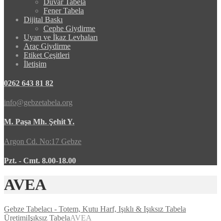
Duvar Tabela
Fener Tabela
Dijital Baskı
Cephe Giydirme
Uyarı ve İkaz Levhaları
Araç Giydirme
Etiket Çeşitleri
İletişim
0262 643 81 82
info@gebzetabela.org
M. Paşa Mh. Şehit Y.
Argon Cd. No:17 Gebze
Pzt. - Cmt. 8.00-18.00
AVEA
Gebze Tabelacı - Totem, Kutu Harf, Işıklı & Işıksız Tabela
Üretimi
Işıksız Tabela
AVEA