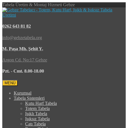
Tabela Üretim & Montaj Hizmeti Gebze
0262 643 81 82
info@gebzetabela.org
M. Paşa Mh. Şehit Y.
Argon Cd. No:17 Gebze
Pzt. - Cmt. 8.00-18.00
MENÜ
Kurumsal
Tabela Sistemleri
Kutu Harf Tabela
Totem Tabela
Işıklı Tabela
Işıksız Tabela
Çatı Tabela