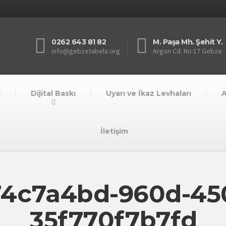
0262 643 81 82
M. Paşa Mh. Şehit Y.
info@gebzetabela.org
Argon Cd. No:17 Gebze
i
Dijital Baskı
Uyarı ve İkaz Levhaları
A
İletişim
74c7a4bd-960d-45
35f770f7b7fd