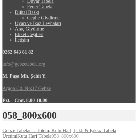
Duvar Tabela
Fener Tabela
Dijital Baskı
Cephe Giydirme
Uyarı ve İkaz Levhaları
Araç Giydirme
Etiket Çeşitleri
İletişim
0262 643 81 82
info@gebzetabela.org
M. Paşa Mh. Şehit Y.
Argon Cd. No:17 Gebze
Pzt. - Cmt. 8.00-18.00
058_800x600
Gebze Tabelacı - Totem, Kutu Harf, Işıklı & Işıksız Tabela
Üretimi
Kutu Harf Tabela
058_800x600