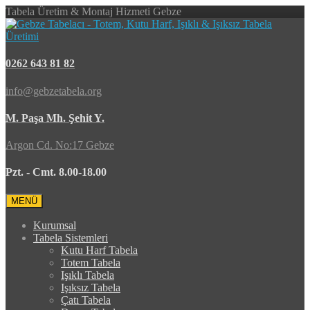
Tabela Üretim & Montaj Hizmeti Gebze
0262 643 81 82
info@gebzetabela.org
M. Paşa Mh. Şehit Y.
Argon Cd. No:17 Gebze
Pzt. - Cmt. 8.00-18.00
MENÜ
Kurumsal
Tabela Sistemleri
Kutu Harf Tabela
Totem Tabela
Işıklı Tabela
Işıksız Tabela
Çatı Tabela