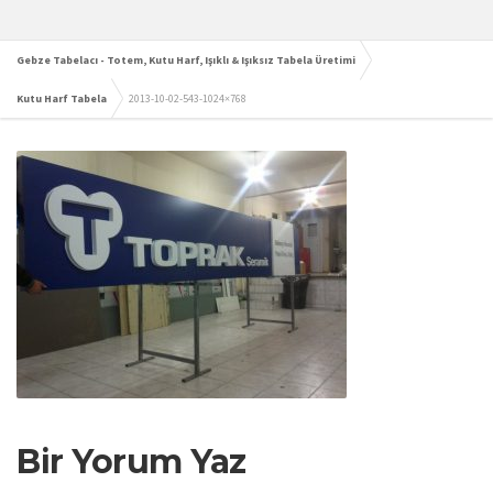
Gebze Tabelacı - Totem, Kutu Harf, Işıklı & Işıksız Tabela Üretimi
Kutu Harf Tabela
2013-10-02-543-1024×768
Bir Yorum Yaz