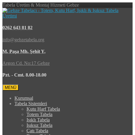
Tabela Üretim & Montaj Hizmeti Gebze
0262 643 81 82
info@gebzetabela.org
M. Paşa Mh. Şehit Y.
Argon Cd. No:17 Gebze
Pzt. - Cmt. 8.00-18.00
MENÜ
Kurumsal
Tabela Sistemleri
Kutu Harf Tabela
Totem Tabela
Işıklı Tabela
Işıksız Tabela
Çatı Tabela