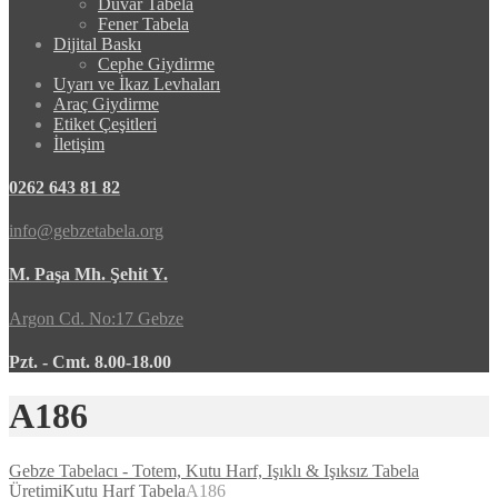
Duvar Tabela
Fener Tabela
Dijital Baskı
Cephe Giydirme
Uyarı ve İkaz Levhaları
Araç Giydirme
Etiket Çeşitleri
İletişim
0262 643 81 82
info@gebzetabela.org
M. Paşa Mh. Şehit Y.
Argon Cd. No:17 Gebze
Pzt. - Cmt. 8.00-18.00
A186
Gebze Tabelacı - Totem, Kutu Harf, Işıklı & Işıksız Tabela
Üretimi
Kutu Harf Tabela
A186