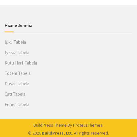
Hizmetlerimiz
Işıklı Tabela
Işıksız Tabela
Kutu Harf Tabela
Totem Tabela
Duvar Tabela
Çatı Tabela
Fener Tabela
BuildPress Theme
By ProteusThemes.
© 2026
BuildPress, LCC
. All rights reserved.