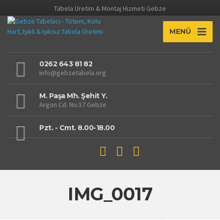
Tabela Üretim & Montaj Hizmeti Gebze
MENÜ
0262 643 81 82
info@gebzetabela.org
M. Paşa Mh. Şehit Y.
Argon Cd. No:17 Gebze
Pzt. - Cmt. 8.00-18.00
IMG_0017