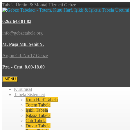
Tabela Üretim & Montaj Hizmeti Gebze
0262 643 81 82
info@gebzetabela.org
M. Paşa Mh. Şehit Y.
Argon Cd. No:17 Gebze
Pzt. - Cmt. 8.00-18.00
MENÜ
Kurumsal
Tabela Sistemleri
Kutu Harf Tabela
Totem Tabela
Işıklı Tabela
Işıksız Tabela
Çatı Tabela
Duvar Tabela