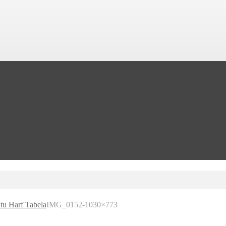
tu Harf Tabela
IMG_0152-1030×773