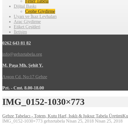
Fener Tabela
Dijital Baskı
Cephe Giydirme
Uyarı ve İkaz Levhaları
Araç Giydirme
Etiket Çeşitleri
İletişim
0262 643 81 82
info@gebzetabela.org
M. Paşa Mh. Şehit Y.
Argon Cd. No:17 Gebze
Pzt. - Cmt. 8.00-18.00
IMG_0152-1030×773
Gebze Tabelacı - Totem, Kutu Harf, Işıklı & Işıksız Tabela Üretimi
Ku
IMG_0152-1030×773
gebzetabela
Nisan 25, 2018
Nisan 25, 2018