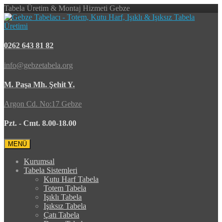
Tabela Üretim & Montaj Hizmeti Gebze
0262 643 81 82
info@gebzetabela.org
M. Paşa Mh. Şehit Y.
Argon Cd. No:17 Gebze
Pzt. - Cmt. 8.00-18.00
MENÜ
Kurumsal
Tabela Sistemleri
Kutu Harf Tabela
Totem Tabela
Işıklı Tabela
Işıksız Tabela
Çatı Tabela