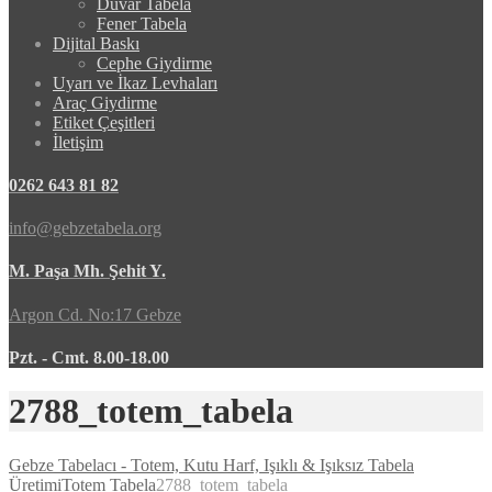
Duvar Tabela
Fener Tabela
Dijital Baskı
Cephe Giydirme
Uyarı ve İkaz Levhaları
Araç Giydirme
Etiket Çeşitleri
İletişim
0262 643 81 82
info@gebzetabela.org
M. Paşa Mh. Şehit Y.
Argon Cd. No:17 Gebze
Pzt. - Cmt. 8.00-18.00
2788_totem_tabela
Gebze Tabelacı - Totem, Kutu Harf, Işıklı & Işıksız Tabela
Üretimi
Totem Tabela
2788_totem_tabela