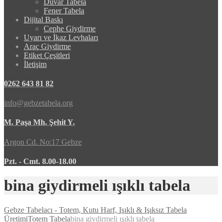
Duvar Tabela
Fener Tabela
Dijital Baskı
Cephe Giydirme
Uyarı ve İkaz Levhaları
Araç Giydirme
Etiket Çeşitleri
İletişim
0262 643 81 82
info@gebzetabela.org
M. Paşa Mh. Şehit Y.
Argon Cd. No:17 Gebze
Pzt. - Cmt. 8.00-18.00
bina giydirmeli ışıklı tabela
Gebze Tabelacı - Totem, Kutu Harf, Işıklı & Işıksız Tabela
Üretimi
Totem Tabela
bina giydirmeli ışıklı tabela