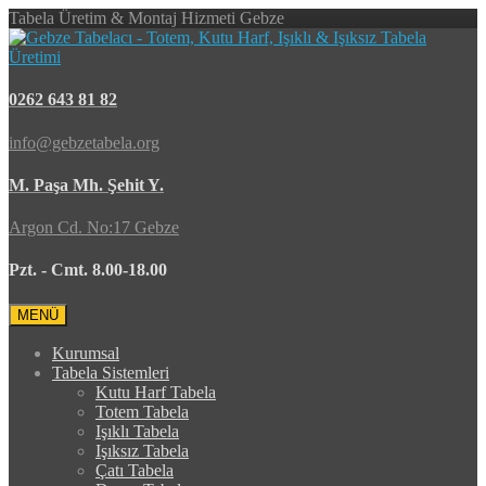
Tabela Üretim & Montaj Hizmeti Gebze
0262 643 81 82
info@gebzetabela.org
M. Paşa Mh. Şehit Y.
Argon Cd. No:17 Gebze
Pzt. - Cmt. 8.00-18.00
MENÜ
Kurumsal
Tabela Sistemleri
Kutu Harf Tabela
Totem Tabela
Işıklı Tabela
Işıksız Tabela
Çatı Tabela