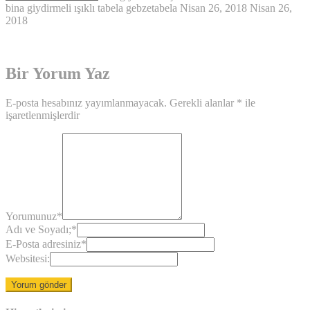
bina giydirmeli ışıklı tabela
gebzetabela
Nisan 26, 2018
Nisan 26,
2018
Bir Yorum Yaz
E-posta hesabınız yayımlanmayacak.
Gerekli alanlar
*
ile
işaretlenmişlerdir
Yorumunuz
*
Adı ve Soyadı;
*
E-Posta adresiniz
*
Websitesi: