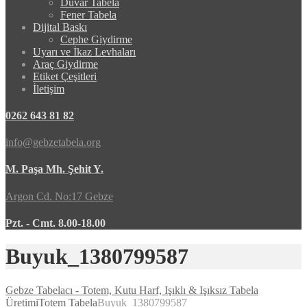
Duvar Tabela
Fener Tabela
Dijital Baskı
Cephe Giydirme
Uyarı ve İkaz Levhaları
Araç Giydirme
Etiket Çeşitleri
İletişim
0262 643 81 82
info@gebzetabela.org
M. Paşa Mh. Şehit Y.
Argon Cd. No:17 Gebze
Pzt. - Cmt. 8.00-18.00
Buyuk_1380799587
Gebze Tabelacı - Totem, Kutu Harf, Işıklı & Işıksız Tabela
Üretimi
Totem Tabela
Buyuk_1380799587