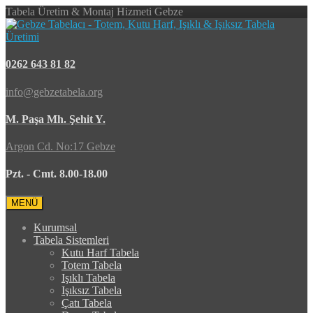
Tabela Üretim & Montaj Hizmeti Gebze
0262 643 81 82
info@gebzetabela.org
M. Paşa Mh. Şehit Y.
Argon Cd. No:17 Gebze
Pzt. - Cmt. 8.00-18.00
MENÜ
Kurumsal
Tabela Sistemleri
Kutu Harf Tabela
Totem Tabela
Işıklı Tabela
Işıksız Tabela
Çatı Tabela