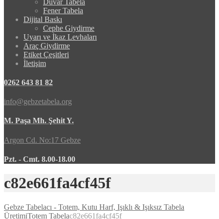
Duvar Tabela
Fener Tabela
Dijital Baskı
Cephe Giydirme
Uyarı ve İkaz Levhaları
Araç Giydirme
Etiket Çeşitleri
İletişim
0262 643 81 82
info@gebzetabela.org
M. Paşa Mh. Şehit Y.
Argon Cd. No:17 Gebze
Pzt. - Cmt. 8.00-18.00
c82e661fa4cf45f
Gebze Tabelacı - Totem, Kutu Harf, Işıklı & Işıksız Tabela
Üretimi
Totem Tabela
c82e661fa4cf45f