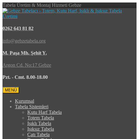
Tabela Üretim & Montaj Hizmeti Gebze
0262 643 81 82
info@gebzetabela.org
M. Paşa Mh. Şehit Y.
Argon Cd. No:17 Gebze
Pzt. - Cmt. 8.00-18.00
MENÜ
Kurumsal
Tabela Sistemleri
Kutu Harf Tabela
Totem Tabela
Işıklı Tabela
Işıksız Tabela
Çatı Tabela