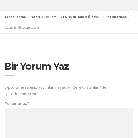
Gebze Tabelacı - Totem, Kutu Harf, Işıklı & Işıksız Tabela Üretimi
Totem Tabela
eczane-isikli-totem-tabela
Bir Yorum Yaz
E-posta hesabınız yayımlanmayacak.
Gerekli alanlar
*
ile
işaretlenmişlerdir
Yorumunuz
*