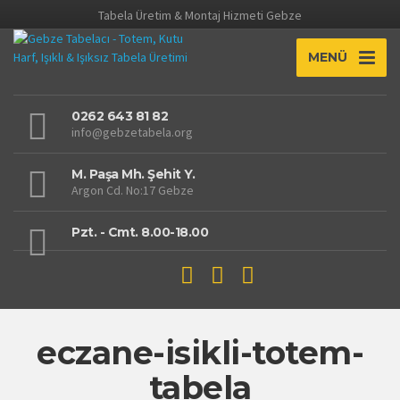
Tabela Üretim & Montaj Hizmeti Gebze
MENÜ
0262 643 81 82
info@gebzetabela.org
M. Paşa Mh. Şehit Y.
Argon Cd. No:17 Gebze
Pzt. - Cmt. 8.00-18.00
eczane-isikli-totem-
tabela