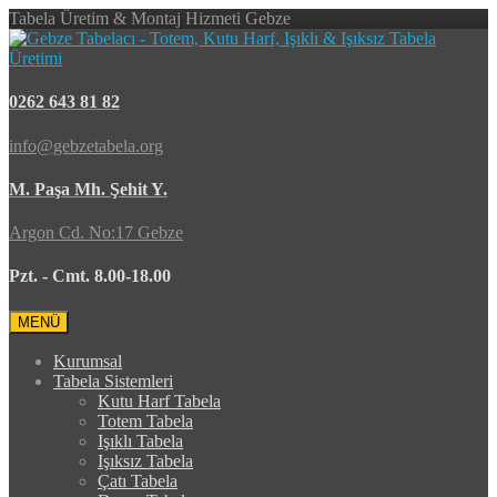
Tabela Üretim & Montaj Hizmeti Gebze
0262 643 81 82
info@gebzetabela.org
M. Paşa Mh. Şehit Y.
Argon Cd. No:17 Gebze
Pzt. - Cmt. 8.00-18.00
MENÜ
Kurumsal
Tabela Sistemleri
Kutu Harf Tabela
Totem Tabela
Işıklı Tabela
Işıksız Tabela
Çatı Tabela