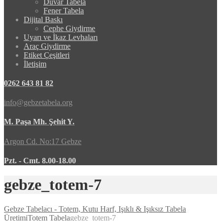
Duvar Tabela
Fener Tabela
Dijital Baskı
Cephe Giydirme
Uyarı ve İkaz Levhaları
Araç Giydirme
Etiket Çeşitleri
İletişim
0262 643 81 82
info@gebzetabela.org
M. Paşa Mh. Şehit Y.
Argon Cd. No:17 Gebze
Pzt. - Cmt. 8.00-18.00
gebze_totem-7
Gebze Tabelacı - Totem, Kutu Harf, Işıklı & Işıksız Tabela
Üretimi
Totem Tabela
gebze_totem-7