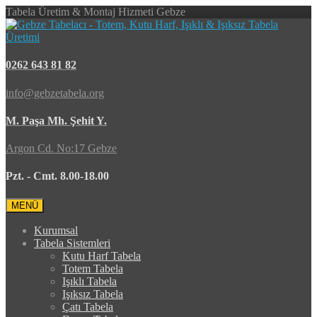
Tabela Üretim & Montaj Hizmeti Gebze
0262 643 81 82
info@gebzetabela.org
M. Paşa Mh. Şehit Y.
Argon Cd. No:17 Gebze
Pzt. - Cmt. 8.00-18.00
MENÜ
Kurumsal
Tabela Sistemleri
Kutu Harf Tabela
Totem Tabela
Işıklı Tabela
Işıksız Tabela
Çatı Tabela