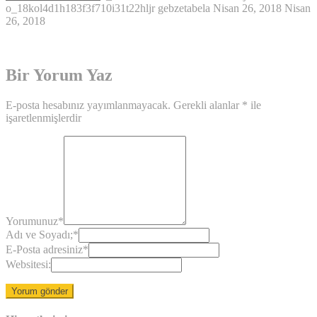
o_18kol4d1h183f3f710i31t22hljr
gebzetabela
Nisan 26, 2018
Nisan
26, 2018
Bir Yorum Yaz
E-posta hesabınız yayımlanmayacak.
Gerekli alanlar
*
ile
işaretlenmişlerdir
Yorumunuz
*
Adı ve Soyadı;
*
E-Posta adresiniz
*
Websitesi: