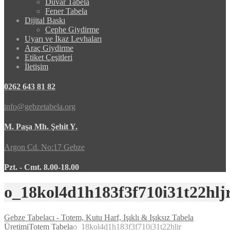
Duvar Tabela
Fener Tabela
Dijital Baskı
Cephe Giydirme
Uyarı ve İkaz Levhaları
Araç Giydirme
Etiket Çeşitleri
İletişim
0262 643 81 82
info@gebzetabela.org
M. Paşa Mh. Şehit Y.
Argon Cd. No:17 Gebze
Pzt. - Cmt. 8.00-18.00
o_18kol4d1h183f3f710i31t22hlj
Gebze Tabelacı - Totem, Kutu Harf, Işıklı & Işıksız Tabela
Üretimi
Totem Tabela
o_18kol4d1h183f3f710i31t22hljr