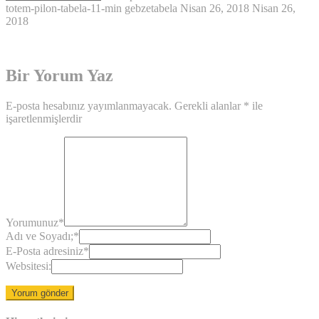
totem-pilon-tabela-11-min
gebzetabela
Nisan 26, 2018
Nisan 26,
2018
Bir Yorum Yaz
E-posta hesabınız yayımlanmayacak.
Gerekli alanlar
*
ile
işaretlenmişlerdir
Yorumunuz
*
Adı ve Soyadı;
*
E-Posta adresiniz
*
Websitesi: