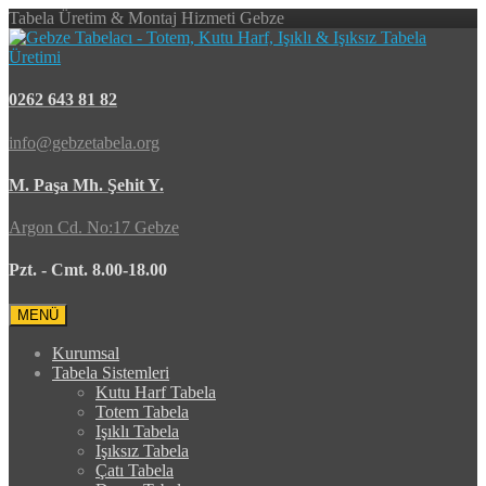
Tabela Üretim & Montaj Hizmeti Gebze
0262 643 81 82
info@gebzetabela.org
M. Paşa Mh. Şehit Y.
Argon Cd. No:17 Gebze
Pzt. - Cmt. 8.00-18.00
MENÜ
Kurumsal
Tabela Sistemleri
Kutu Harf Tabela
Totem Tabela
Işıklı Tabela
Işıksız Tabela
Çatı Tabela