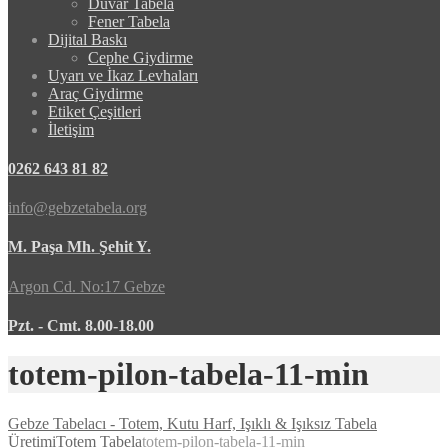
Duvar Tabela
Fener Tabela
Dijital Baskı
Cephe Giydirme
Uyarı ve İkaz Levhaları
Araç Giydirme
Etiket Çeşitleri
İletişim
0262 643 81 82
info@gebzetabela.org
M. Paşa Mh. Şehit Y.
Argon Cd. No:17 Gebze
Pzt. - Cmt. 8.00-18.00
totem-pilon-tabela-11-min
Gebze Tabelacı - Totem, Kutu Harf, Işıklı & Işıksız Tabela
Üretimi
Totem Tabela
totem-pilon-tabela-11-min