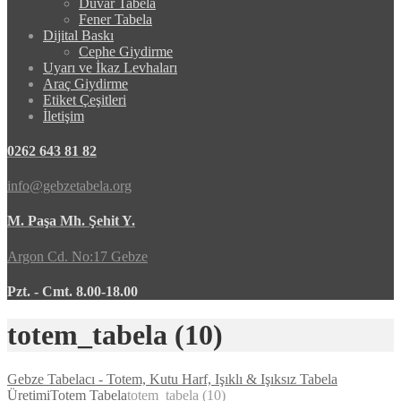
Duvar Tabela
Fener Tabela
Dijital Baskı
Cephe Giydirme
Uyarı ve İkaz Levhaları
Araç Giydirme
Etiket Çeşitleri
İletişim
0262 643 81 82
info@gebzetabela.org
M. Paşa Mh. Şehit Y.
Argon Cd. No:17 Gebze
Pzt. - Cmt. 8.00-18.00
totem_tabela (10)
Gebze Tabelacı - Totem, Kutu Harf, Işıklı & Işıksız Tabela
Üretimi
Totem Tabela
totem_tabela (10)