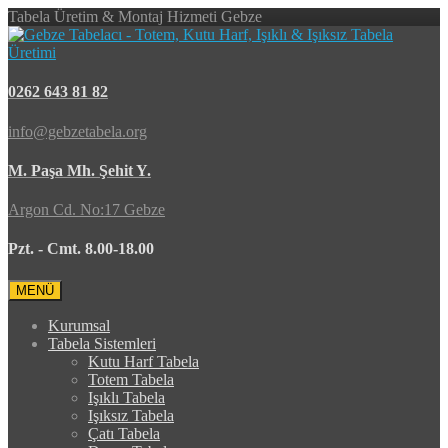
Tabela Üretim & Montaj Hizmeti Gebze
0262 643 81 82
info@gebzetabela.org
M. Paşa Mh. Şehit Y.
Argon Cd. No:17 Gebze
Pzt. - Cmt. 8.00-18.00
MENÜ
Kurumsal
Tabela Sistemleri
Kutu Harf Tabela
Totem Tabela
Işıklı Tabela
Işıksız Tabela
Çatı Tabela